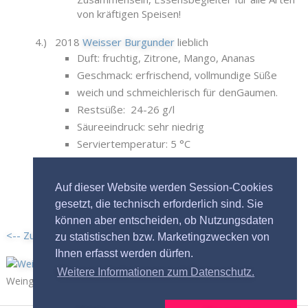
von kräftigen Speisen!
4.) 2018
Weisser Burgunder
lieblich
Duft: fruchtig, Zitrone, Mango, Ananas
Geschmack: erfrischend, vollmundige Süße
weich und schmeichlerisch für denGaumen.
Restsüße: 24-26 g/l
Säureeindruck: sehr niedrig
Serviertemperatur: 5 °C
Alkohol: 11,0 %vol
Genussempfehlung: Gemütliches
Auf dieser Website werden Session-Cookies
Zusammensein, Terrassenwein
gesetzt, die technisch erforderlich sind. Sie
können aber entscheiden, ob Nutzungsdaten
<-- Zurück
zu statistischen bzw. Marketingzwecken von
Ihnen erfasst werden dürfen.
Weitere Informationen zum Datenschutz.
Weingut Bastian, Endingen Kaiserstuhl