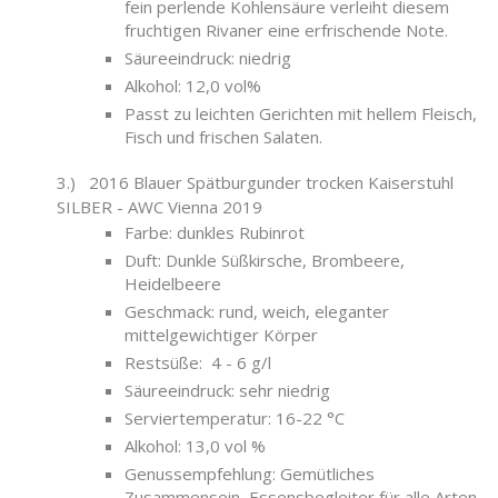
fein perlende Kohlensäure verleiht diesem
fruchtigen Rivaner eine erfrischende Note.
Säureeindruck: niedrig
Alkohol: 12,0 vol%
Passt zu leichten Gerichten mit hellem Fleisch,
Fisch und frischen Salaten.
3.) 2016 Blauer Spätburgunder trocken Kaiserstuhl
SILBER - AWC Vienna 2019
Farbe: dunkles Rubinrot
Duft: Dunkle Süßkirsche, Brombeere,
Heidelbeere
Geschmack: rund, weich, eleganter
mittelgewichtiger Körper
Restsüße: 4 - 6 g/l
Säureeindruck: sehr niedrig
Serviertemperatur: 16-22 °C
Alkohol: 13,0 vol %
Genussempfehlung: Gemütliches
Zusammensein, Essensbegleiter für alle Arten