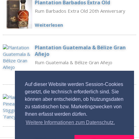
Plantation Barbados Extra Old
Rum Barbados Extra Old 20th Anniversary
Weiterlesen
Plantation Guatemala & Bélize Gran
Añejo
Rum Guatemala & Bélize Gran Añejo
Weiterlesen
Auf dieser Website werden Session-Cookies
gesetzt, die technisch erforderlich sind. Sie
Plantation Pineapple Stiggins´Fancy
können aber entscheiden, ob Nutzungsdaten
Plantation Pineapple Stiggins´Fancy
zu statistischen bzw. Marketingzwecken von
Weiterlesen
Ihnen erfasst werden dürfen.
Weitere Informationen zum Datenschutz.